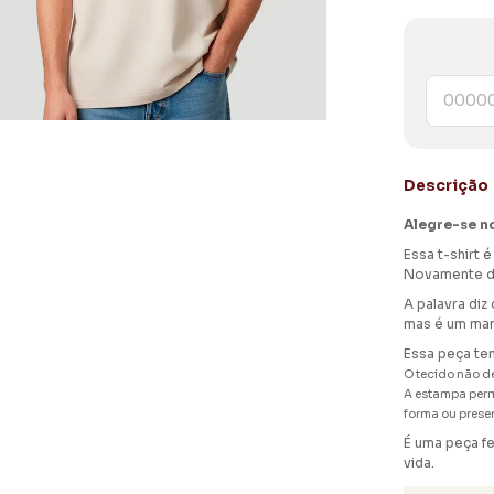
Descrição
Alegre-se n
Essa t-shirt 
Novamente dir
A palavra diz
mas é um man
Essa peça te
O tecido não d
A estampa perm
forma ou prese
É uma peça fe
vida.