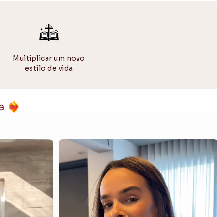
 bonés em
superfície plana
para preservar o formato da aba.
 algodão e 20% poliéster podem ter
leve encolhimento
rimeiras lavagens — isso é normal e esperado da fibra natural.
Multiplicar um novo
estilo de vida
❤️‍🔥