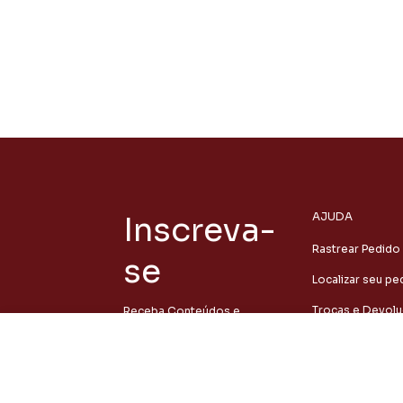
Inscreva-
AJUDA
Rastrear Pedido
se
Localizar seu pe
Trocas e Devol
Receba Conteúdos e
ofertas especiais direto no
Camiseta Oversized - Alegre-se no Senhor
Entrar em conta
seu e-mail.