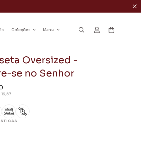
és
Coleções
Marca
seta Oversized -
re-se no Senhor
0
 19,87
ÍSTICAS