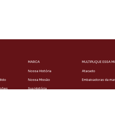
MARCA
MULTIPLIQUE ESSA M
Nossa História
Atacado
dido
Nossa Missão
Embaixadoras da ma
uções
Sua História
Adicionar
to
Atacado
ao
Carrinho
Embaixadoras da marca
Políticas de Privacidade