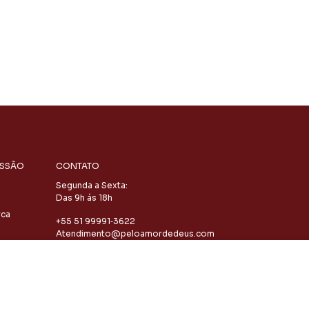
ISSÃO
CONTATO
Segunda a Sexta:
Das 9h ás 18h
rca
‪+55 51 99991‑3622‬
Atendimento@peloamordedeus.com
Adicionar ao carrinho