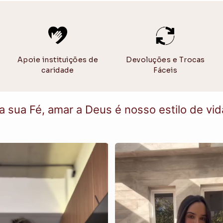
Mantenha os
Dica extra:
Produtos 80%
natural
nas p
Apoie instituições de
Devoluções e Trocas
caridade
Fáceis
a sua Fé, amar a Deus é nosso estilo de vida 