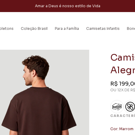
Amar a Deus é nosso estilo de Vida
oletons
Coleção Brasil
Para a Família
Camisetas Infantis
Bon
Cami
Aleg
Preço
R$ 199,0
regular
OU 12X DE
R$
CARACTER
Cor:
Marrom