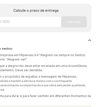
Calcule o prazo de entrega
Calcular
o senhor
é inspirada em Filipenses 4:4 “Alegrem-se sempre no Senhor.
ei: "Alegrem-se!”.
 que a alegria não deve estar enraizada em uma circunstância,
damento. Deve ser decidida.
m o propósito de espalhar a mensagem de Filipenses.
esbota e mantém a estrutura mesmo com o uso frequente.
anece intacta, acompanhando a sua rotina sem perder qualidade,
nça.
ita para durar e para fazer sentido em diferentes momentos da