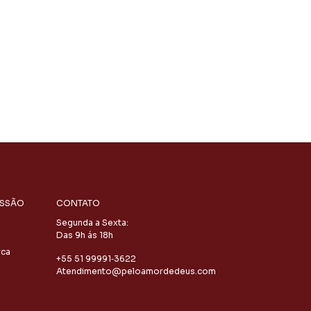
ISSÃO
CONTATO
Segunda a Sexta:
Das 9h ás 18h
rca
‪+55 51 99991‑3622‬
Atendimento@peloamordedeus.com