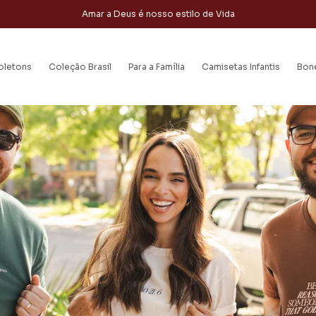
Amar a Deus é nosso estilo de Vida
oletons
Coleção Brasil
Para a Família
Camisetas Infantis
Bon