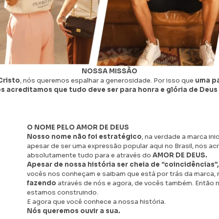
NOSSA MISSÃO
Cristo
, nós queremos espalhar a generosidade. Por isso que
uma pa
s acreditamos que tudo deve ser para honra e glória de Deus
O NOME PELO AMOR DE DEUS
Nosso nome não foi estratégico
, na verdade a marca ini
apesar de ser uma expressão popular aqui no Brasil, nos acre
absolutamente tudo para e através do
AMOR DE DEUS.
Apesar de nossa história ser cheia de “coincidências”,
vocês nos conheçam e saibam que está por trás da marca, 
fazendo
através de nós e agora, de vocês também. Então
estamos construindo.
E agora que você conhece a nossa história.
Nós queremos ouvir a sua.