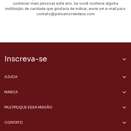
conhecer mais pessoas este ano. Se você conhece alguma
instituição de caridade que gostaria de indicar, envie um e-mail para
contato@peloamordedeus.com
Inscreva-se
Receba Conteúdos e ofertas especiais direto no seu e-mail.
AJUDA
Rastrear Pedido
MARCA
Localizar seu pedido
Nossa História
Trocas e Devoluções
MULTIPLIQUE ESSA MISSÃO
Nossa Missão
Entrar em contato
Atacado
Sua História
CONTATO
Embaixadoras da marca
Segunda a Sexta: