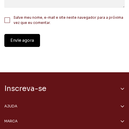
Salve meu nome, e-mail e site neste navegador para a próxima
vez que eu comentar.
Envie agora
Inscreva-se
Receba Conteúdos e ofertas especiais direto no seu e-mail.
AJUDA
Rastrear Pedido
MARCA
Localizar seu pedido