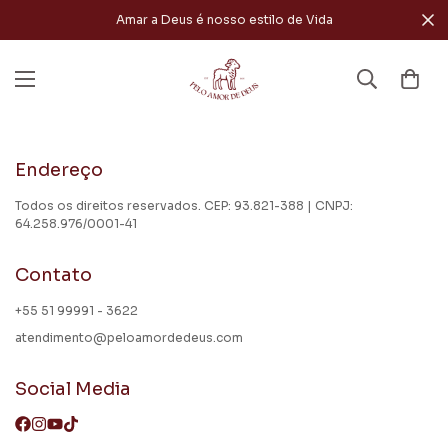
Amar a Deus é nosso estilo de Vida
Endereço
Todos os direitos reservados. CEP: 93.821-388 | CNPJ:
64.258.976/0001-41
Contato
+55 51 99991 - 3622
atendimento@peloamordedeus.com
Social Media