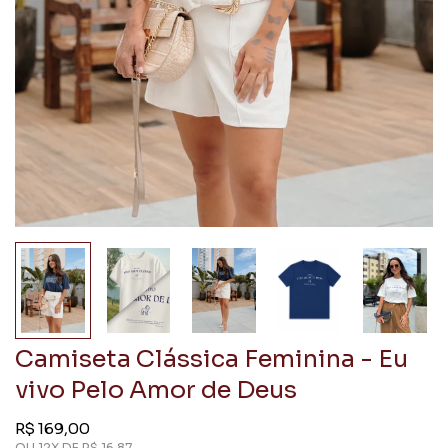
Camiseta Clássica Feminina - Eu
vivo Pelo Amor de Deus
Preço
R$ 169,00
regular
OU 12X DE
R$ 16,87