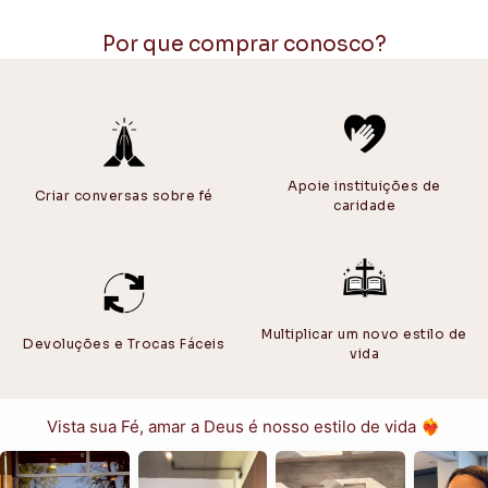
Passe do avesso, com ferro em temperatura
média (até 150 °C)
.
Por que comprar conosco?
Evite passar diretamente sobre estampas ou bordados.
ARMAZENAMENTO
Guarde em local
seco e arejado
, longe da luz solar direta.
Mantenha os bonés em
superfície plana
para preservar o formato
da aba.
Apoie instituições de
Criar conversas sobre fé
Dica extra:
caridade
Produtos 80% algodão e 20% poliéster podem ter
leve
encolhimento natural
nas primeiras lavagens — isso é normal e
esperado da fibra natural.
Multiplicar um novo estilo de
Devoluções e Trocas Fáceis
vida
Vista sua Fé, amar a Deus é nosso estilo de vida ❤️‍🔥